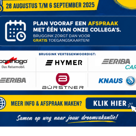
Matras traagschuim
Scheidingsgordijn/-wand
Actieve rem assistent
Digitaal instrumentenpane
Licht sensor
Mistlampen voorzijde
Ringverwarming
RIBA 600 INGEDEELD