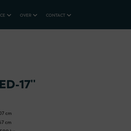
ICE
OVER
CONTACT
D-17''
07 cm
67 cm