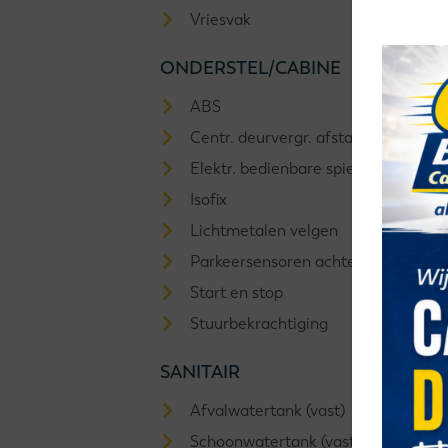
Vriesvak
ONDERSTEL/CABINE
ABS
Centr. deurvergr. afstandsb.
Elektr. bedienbare spiegels
Isofix
Lichtmetalen velgen
Parkeersensoren achter
Start en stop
Stuurbekrachtiging
SANITAIR
Afvalwatertank (vast)
Schoonwatertank (vast)