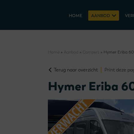
HOME
AANBOD
VER
Home
»
Aanbod
»
Campers
» Hymer Eriba 6
Terug naar overzicht
Print deze pa
Hymer Eriba 6