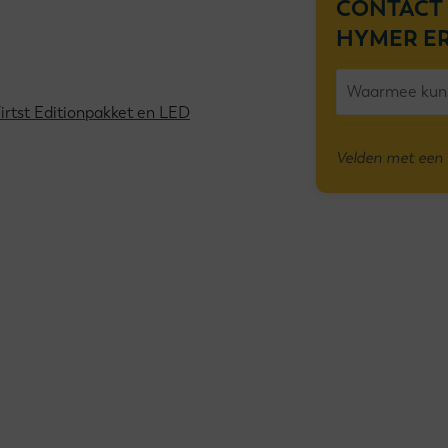
CONTACT
HYMER ER
Firtst Editionpakket en LED
Velden met een * 