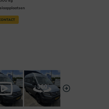
.500 kg
 slaapplaatsen
CONTACT