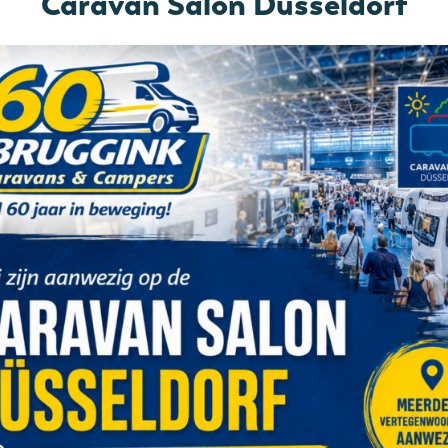
Caravan Salon Düsseldorf
Achteruitrijcamera
Adaptive Cruise Control
Climate control
DAB-radio
Elektrisch inklapbare spiegels
Elektrische handrem
LED koplampen
Leeslampjes cabine
Multifunctioneel stuur
Navigatie
Parkeersensoren voor
Regen sensor
Startonderbreker
Stoel(en) draaibaar
Turbo diesel
Tussenschot laadruimte
Cassettetoilet
Douche
Toilet/Wasruimte
Vuilwatertank-isolatie