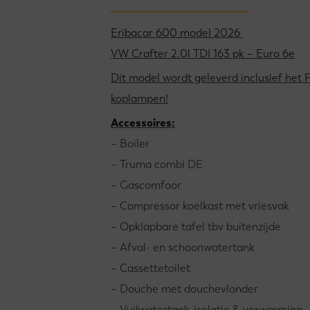
Eribacar 600 model 2026
VW Crafter 2.0l TDI 163 pk – Euro 6e
Dit model wordt geleverd inclusief het 
koplampen!
Accessoires:
– Boiler
– Truma combi DE
– Gascomfoor
– Compressor koelkast met vriesvak
– Opklapbare tafel tbv buitenzijde
– Afval- en schoonwatertank
– Cassettetoilet
– Douche met douchevlonder
– Vuilwatertank-isolatie & verwarming