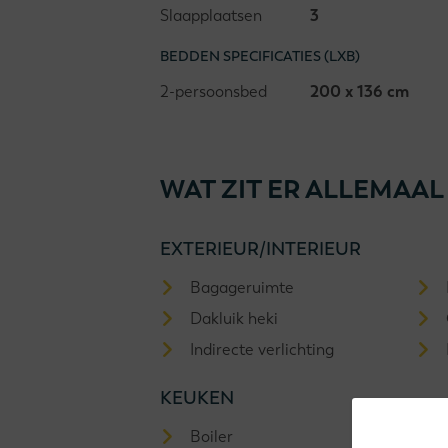
Slaapplaatsen
3
BEDDEN SPECIFICATIES (LXB)
2-persoonsbed
200 x 136 cm
WAT ZIT ER ALLEMAAL
EXTERIEUR/INTERIEUR
Bagageruimte
Dakluik heki
Indirecte verlichting
KEUKEN
Boiler