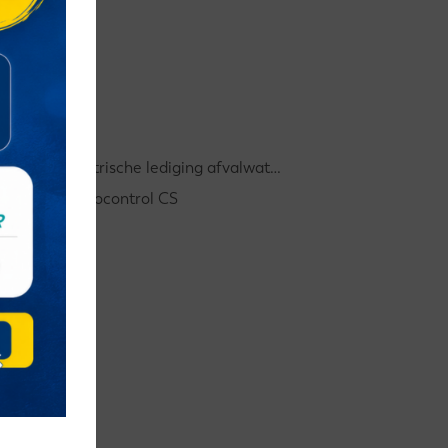
el
Elektrische lediging afvalwatertank
Monocontrol CS