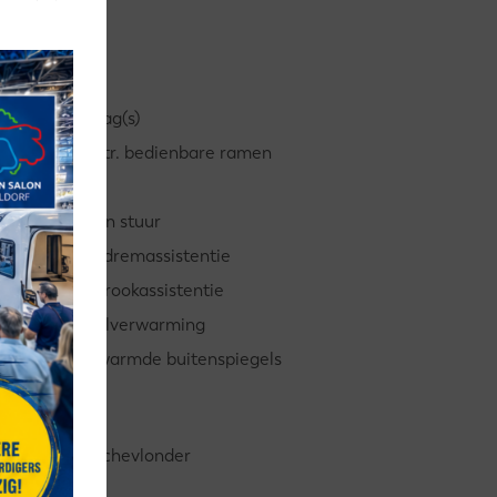
Airbag(s)
Elektr. bedienbare ramen
ESP
Leren stuur
Noodremassistentie
Rijstrookassistentie
Stoelverwarming
Verwarmde buitenspiegels
Douchevlonder