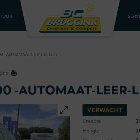
HUUR
SERV
00 -AUTOMAAT-LEER-LED-17''
gina
00 -AUTOMAAT-LEER-LE
VERWACHT
Breedte
2
Hoogte
2