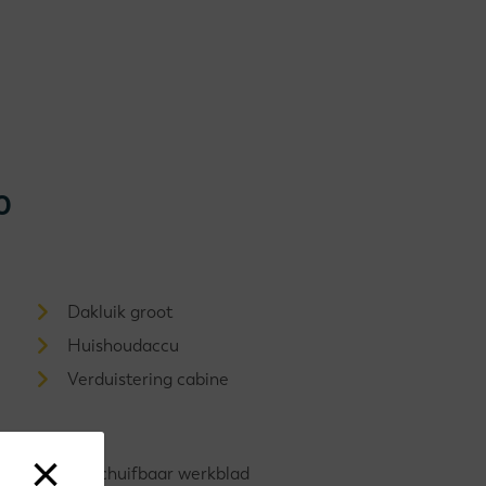
0
Dakluik groot
Huishoudaccu
Verduistering cabine
×
Uitschuifbaar werkblad