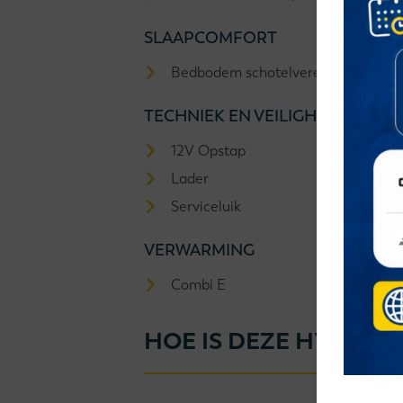
SLAAPCOMFORT
Bedbodem schotelveren
TECHNIEK EN VEILIGHEID
12V Opstap
Lader
Serviceluik
VERWARMING
Combi E
HOE IS DEZE HYMER E