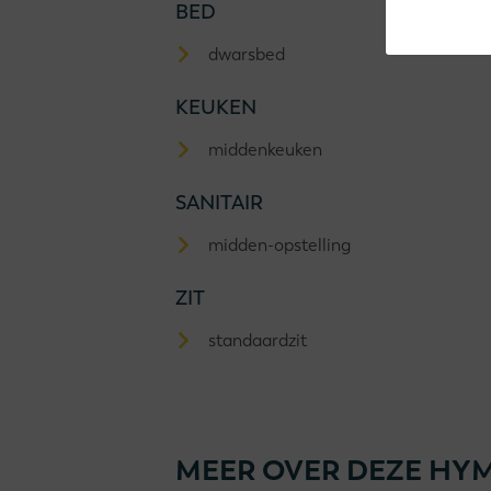
BED
dwarsbed
KEUKEN
middenkeuken
SANITAIR
midden-opstelling
ZIT
standaardzit
MEER OVER DEZE HYM