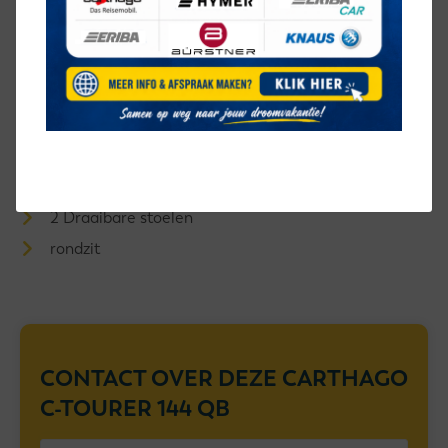
KEUKEN
middenkeuken
SANITAIR
midden-opstelling
ZIT
2 Draaibare stoelen
rondzit
CONTACT OVER DEZE
CARTHAGO
C-TOURER 144 QB