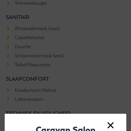
Televisiebeugel
SANITAIR
Afvalwatertank (vast)
Cassettetoilet
Douche
Schoonwatertank (vast)
Toilet/Wasruimte
SLAAPCOMFORT
Koudschuim Matras
Lattenbodem
TECHNIEK EN VEILIGHEID
×
Omvormer
Caravan Salon