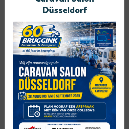
Serviceluik
Düsseldorf
Veiligheidssloten
Zonnepaneel
VERWARMING
Kachel
Ringverwarming
HOE IS DEZE CARTHAGO C-
TOURER 144 QB INGEDEELD
BED
vrijstaand bed