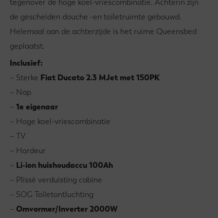
tegenover de hoge koel-vriescombinatie. Achterin zijn
de gescheiden douche -en toiletruimte gebouwd.
Helemaal aan de achterzijde is het ruime Queensbed
geplaatst.
Inclusief:
– Sterke
Fiat Ducato 2.3 MJet met 150PK
– Nap
–
1e eigenaar
– Hoge koel-vriescombinatie
– TV
– Hordeur
–
Li-ion huishoudaccu 100Ah
– Plissé verduisting cabine
– SOG Toiletontluchting
–
Omvormer/Inverter 2000W