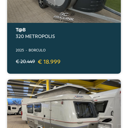
T@B
320 METROPOLIS
2025 - BORCULO
€ 18.999
€ 20.449