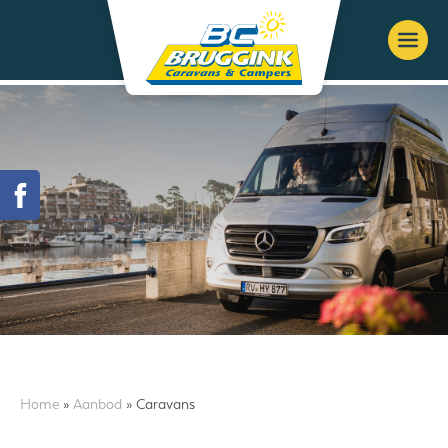
Home
»
Aanbod
» Caravans