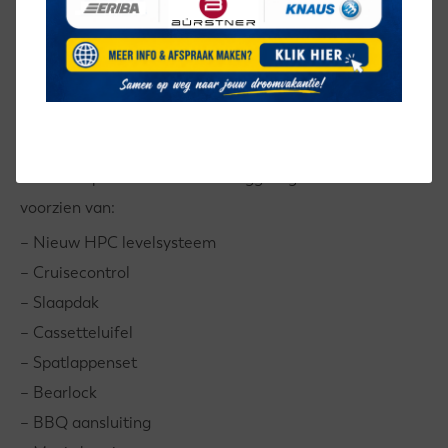
Bemiddelingsverkoop beperkte inruil mogelijk!
Hymer Yellowstone 636 1-3-2022
Fiat Ducato 2.3 M-Jet 180PK Automaat
Euro 6
2 Aparte bedden+slaapdak
Deze camper is nieuw door Bruggink geleverd en
voorzien van:
– Nieuw HPC levelsysteem
– Cruisecontrol
– Slaapdak
– Cassetteluifel
– Spatlappenset
– Bearlock
– BBQ aansluiting