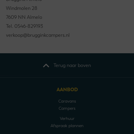
Windmolen 28
7609 NN Almelo
Tel. 0546-829193
verkoop@brugginkcampers.nl
Terug naar boven
AANBOD
Caravans
Campers
Verhuur
Afspraak plannen