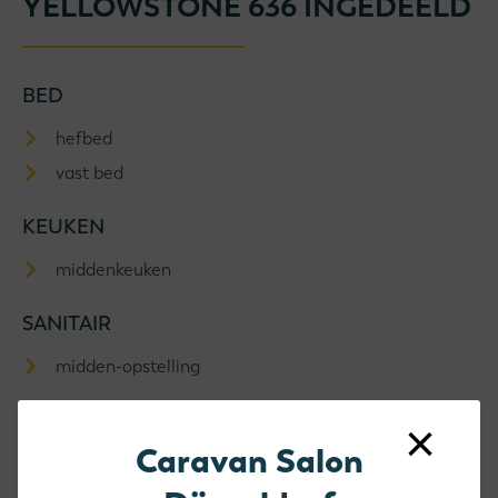
YELLOWSTONE 636 INGEDEELD
BED
hefbed
vast bed
KEUKEN
middenkeuken
SANITAIR
midden-opstelling
ZIT
×
Caravan Salon
standaardzit