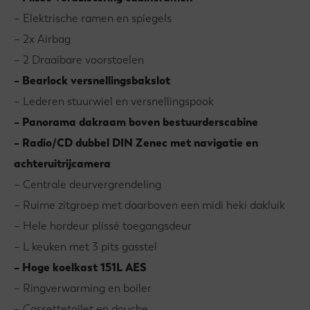
– Elektrische ramen en spiegels
– 2x Airbag
– 2 Draaibare voorstoelen
– Bearlock versnellingsbakslot
– Lederen stuurwiel en versnellingspook
– Panorama dakraam boven bestuurderscabine
– Radio/CD dubbel DIN Zenec met navigatie en
achteruitrijcamera
– Centrale deurvergrendeling
– Ruime zitgroep met daarboven een midi heki dakluik
– Hele hordeur plissé toegangsdeur
– L keuken met 3 pits gasstel
– Hoge koelkast 151L AES
– Ringverwarming en boiler
– Cassettetoilet en douche