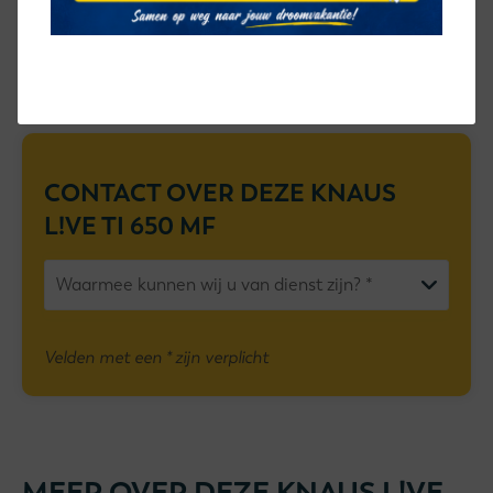
Dwars bank
halve treinzit
CONTACT OVER DEZE
KNAUS
L!VE TI 650 MF
Velden met een * zijn verplicht
MEER OVER DEZE KNAUS L!VE