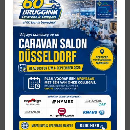
HOE IS DEZE KNAUS L!VE TI 650
MF INGEDEELD
BED
frans bed
KEUKEN
middenkeuken
SANITAIR
hoek-opstelling
ZIT