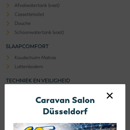
Afvalwatertank (vast)
Cassettetoilet
Douche
Schoonwatertank (vast)
SLAAPCOMFORT
Koudschuim Matras
Lattenbodem
TECHNIEK EN VEILIGHEID
×
Serviceluik
Caravan Salon
VERWARMING
Düsseldorf
Kachel
Ringverwarming