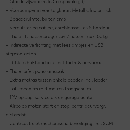
– Gladde zijwanden in Campovolo grijs
– Voorbumper in voertuigkleur: Metallic Indium lak
– Bagageruimte, buitenlamp
– Verduistering cabine, combicassettes & hordeur
– Thule lift fietsendrager tbv 2 fietsen max. 60kg
– Indirecte verlichting met leeslampjes en USB
stopcontacten
– Lithium huishoudaccu incl. lader & omvormer
– Thule luifel, panoramadak
– Extra matras tussen enkele bedden incl. ladder
– Lattenbodem met matras traagschuim
– 12V opstap, serviceluik en garage achter
– Airco op motor, start en stop, centr. deurvergr.
afstandsb.
– Contrcuct-slot mechanische beveiliging incl. SCM-