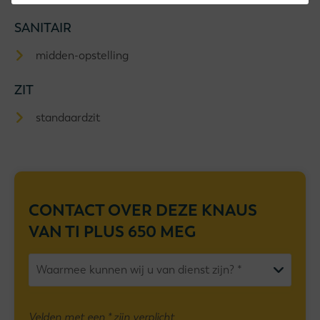
SANITAIR
midden-opstelling
ZIT
standaardzit
CONTACT OVER DEZE
KNAUS
VAN TI PLUS 650 MEG
Velden met een * zijn verplicht