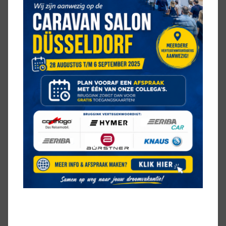
Serviceluik
VERWARMING
Airco woongedeelte
Ringverwarming
HOE IS DEZE KNAUS VAN TI
PLUS 650 MEG INGEDEELD
BED
2 aparte bedden
KEUKEN
middenkeuken