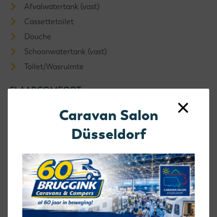
Afvalwatertank (vast)
Cassettetoilet
Douche
Schoonwatertank (vast)
Toilet/Wasruimte
SLAAPCOMFORT
×
Extra matras tussen enkele bedden
Caravan Salon
Lattenbodem
Düsseldorf
Matras traagschuim
TECHNIEK EN VEILIGHEID
12V Opstap
Lader
Omvormer