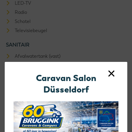
LED-TV
Radio
Schotel
Televisiebeugel
SANITAIR
Afvalwatertank (vast)
Cassettetoilet
×
Douche
Caravan Salon
Schoonwatertank (vast)
Düsseldorf
Toilet/Wasruimte
SLAAPCOMFORT
Koudschuim Matras
Lattenbodem