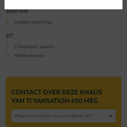
SANITAIR
midden-opstelling
ZIT
2 Draaibare stoelen
middendinette
CONTACT OVER DEZE
KNAUS
VAN TI VANSATION 650 MEG