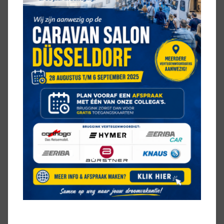
VERWARMING
Ringverwarming
Winterisolatie
HOE IS DEZE KNAUS VAN TI
VANSATION 650 MEG
INGEDEELD
BED
2 aparte bedden
KEUKEN
middenkeuken