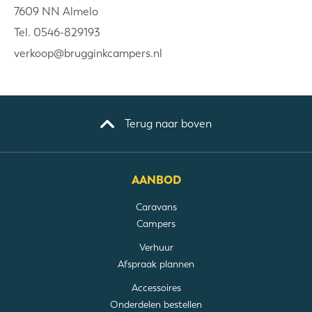
7609 NN Almelo
Tel. 0546-829193
verkoop@brugginkcampers.nl
Terug naar boven
AANBOD
Caravans
Campers
Verhuur
Afspraak plannen
Accessoires
Onderdelen bestellen