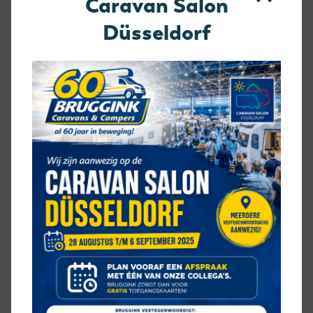
Caravan Salon
Lader
Mistlampen voorzijde
Düsseldorf
Reservewiel
Reservewiel-beugel
Serviceluik
Zonnepaneel
VERWARMING
Dieselverwarming
Ringverwarming
HOE IS DEZE TRIGANO MINI
FREESTYLE INGEDEELD