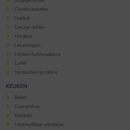
Bagageruimte
Combicassettes
Dakluik
Garage achter
Hordeur
Leeslampjes
Lithium huishoudaccu
Luifel
Verduistering cabine
KEUKEN
Boiler
Gascomfoor
Koelkast
Uitschuifbaar werkblad