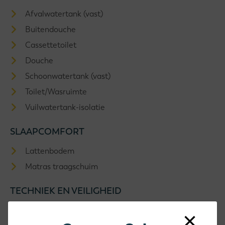
Afvalwatertank (vast)
Buitendouche
Cassettetoilet
Douche
Schoonwatertank (vast)
Toilet/Wasruimte
Vuilwatertank-isolatie
SLAAPCOMFORT
Lattenbodem
Matras traagschuim
TECHNIEK EN VEILIGHEID
12V Opstap
×