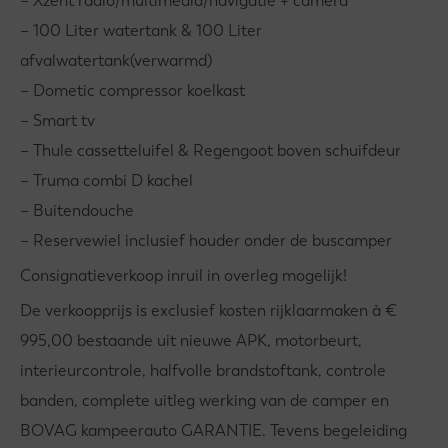
– Xzent radio/multimedia/navigatie + camera
– 100 Liter watertank & 100 Liter
afvalwatertank(verwarmd)
– Dometic compressor koelkast
– Smart tv
– Thule cassetteluifel & Regengoot boven schuifdeur
– Truma combi D kachel
– Buitendouche
– Reservewiel inclusief houder onder de buscamper
Consignatieverkoop inruil in overleg mogelijk!
De verkoopprijs is exclusief kosten rijklaarmaken à €
995,00 bestaande uit nieuwe APK, motorbeurt,
interieurcontrole, halfvolle brandstoftank, controle
banden, complete uitleg werking van de camper en
BOVAG kampeerauto GARANTIE. Tevens begeleiding