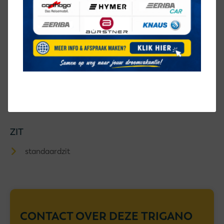
BED
dwarsbed
KEUKEN
middenkeuken
SANITAIR
midden-opstelling
ZIT
standaardzit
CONTACT OVER DEZE
TRIGANO