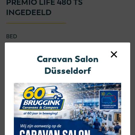
PREMIO LIFE 480 TS
INGEDEELD
BED
frans bed
×
Caravan Salon
KEUKEN
Düsseldorf
eindkeuken
SANITAIR
hoek-opstelling
ZIT
zijzitgroep