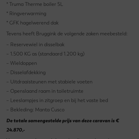
* Truma Therme boiler 5L
* Ringverwarming
* GFK hagelwerend dak
Tevens heeft Bruggink de volgende zaken meebesteld:
– Reservewiel in disselbak
– 1.500 KG as (standaard 1.200 kg)
– Wieldoppen
– Disselafdekking
– Uitdraaisteunen met stabiele voeten
– Openslaand raam in toiletruimte
– Leeslampjes in zitgroep en bij het vaste bed
– Bekleding: Manta Cusco
De totale samengestelde prijs van deze caravan is €
24.870,-