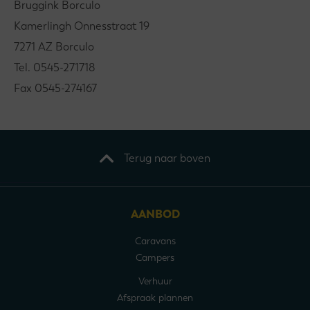
Bruggink Borculo
Kamerlingh Onnesstraat 19
7271 AZ Borculo
Tel. 0545-271718
Fax 0545-274167
Terug naar boven
AANBOD
Caravans
Campers
Verhuur
Afspraak plannen