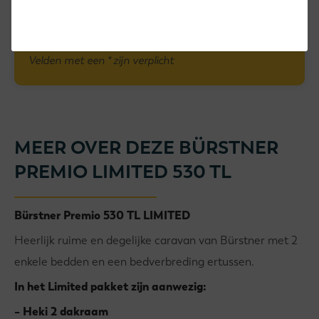
Velden met een * zijn verplicht
MEER OVER DEZE BÜRSTNER
PREMIO LIMITED 530 TL
Bürstner Premio 530 TL LIMITED
Heerlijk ruime en degelijke caravan van Bürstner met 2
enkele bedden en een bedverbreding ertussen.
In het Limited pakket zijn aanwezig:
– Heki 2 dakraam