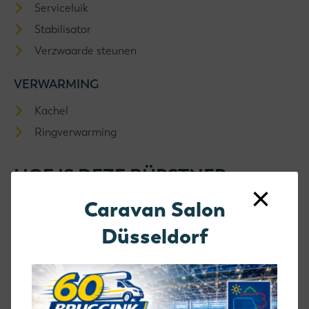
Serviceluik
Stabilisator
Verzwaarde steunen
VERWARMING
Kachel
Ringverwarming
HOE IS DEZE BÜRSTNER
×
PREMIO LIMITED 530 TL
Caravan Salon
INGEDEELD
Düsseldorf
BED
2 aparte bedden