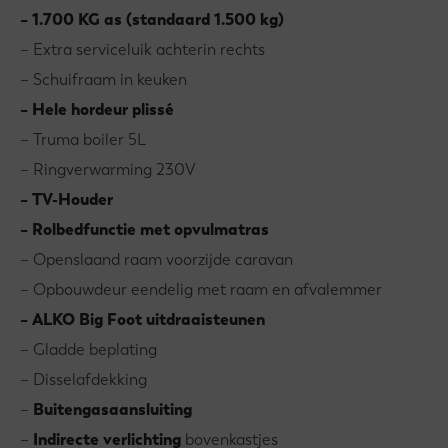
– 1.700 KG as (standaard 1.500 kg)
– Extra serviceluik achterin rechts
– Schuifraam in keuken
– Hele hordeur plissé
– Truma boiler 5L
– Ringverwarming 230V
– TV-Houder
– Rolbedfunctie met opvulmatras
– Openslaand raam voorzijde caravan
– Opbouwdeur eendelig met raam en afvalemmer
– ALKO Big Foot uitdraaisteunen
– Gladde beplating
– Disselafdekking
–
Buitengasaansluiting
–
Indirecte verlichting
bovenkastjes