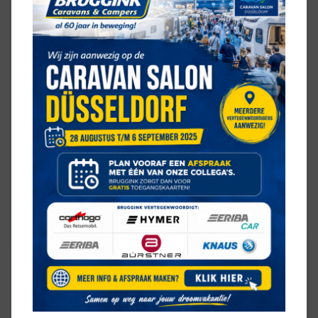
KEUKEN
middenkeuken
SANITAIR
midden-opstelling
ZIT
rondzit
CONTACT OVER DEZE
BÜRSTNER
PREMIO LIMITED 530 TL