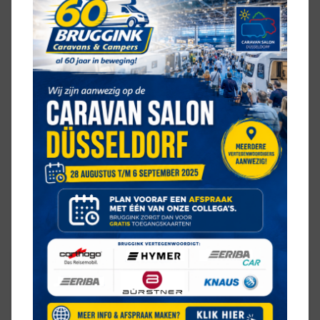
2 aparte bedden
KEUKEN
middenkeuken
SANITAIR
midden-opstelling
ZIT
rondzit
CONTACT OVER DEZE
ERIBA
NOVALINE 495