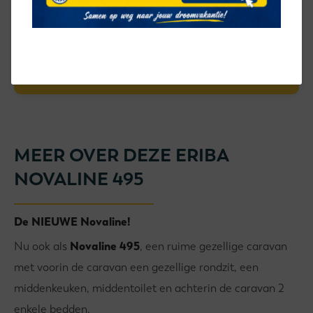
Velden met een * zijn verplicht
MEER OVER DEZE ERIBA
NOVALINE 495
De NIEUWE Novaline!
Nu ook als
Novaline 495
, een ruime gezellige caravan
met voorin de caravan een gezellige rondzit, een
middenkeuken, middentoilet en achterin de caravan 2
enkele bedden.