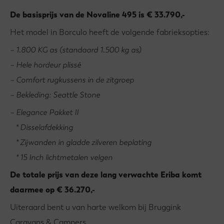
De basisprijs van de Novaline 495 is € 33.790,-
Het model in Borculo heeft de volgende fabrieksopties:
– 1.800 KG as (standaard 1.500 kg as)
– Hele hordeur plissé
– Comfort rugkussens in de zitgroep
– Bekleding: Seattle Stone
– Elegance Pakket II
* Disselafdekking
* Zijwanden in gladde zilveren beplating
* 15 Inch lichtmetalen velgen
De totale prijs van deze lang verwachte Eriba komt
daarmee op € 36.270,-
Uiteraard bent u van harte welkom bij Bruggink
Caravans & Campers.