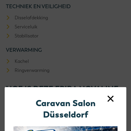
TECHNIEK EN VEILIGHEID
Disselafdekking
Serviceluik
Stabilisator
VERWARMING
Kachel
Ringverwarming
HOE IS DEZE ERIBA NOVALINE
×
495 INGEDEELD
Caravan Salon
Düsseldorf
BED