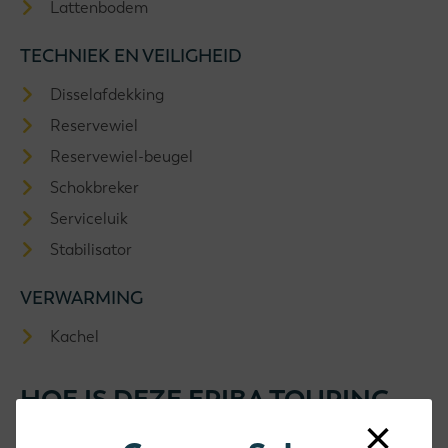
Lattenbodem
TECHNIEK EN VEILIGHEID
Disselafdekking
Reservewiel
Reservewiel-beugel
Schokbreker
Serviceluik
Stabilisator
VERWARMING
Kachel
HOE IS DEZE ERIBA TOURING
×
TRITON 430 INGEDEELD