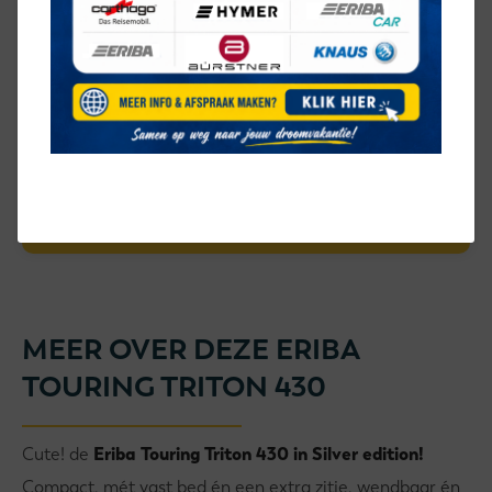
CONTACT OVER DEZE
ERIBA
TOURING TRITON 430
Velden met een * zijn verplicht
MEER OVER DEZE ERIBA
TOURING TRITON 430
Cute! de
Eriba Touring Triton 430 in Silver edition!
Compact, mét vast bed én een extra zitje, wendbaar én