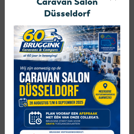
Caravan Salon
Düsseldorf
BED
dwarsbed
KEUKEN
middenkeuken
SANITAIR
midden-opstelling
ZIT
kleine zit