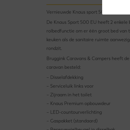
Vernieuwde Knaus sport 500 EU nu in d
De Knaus Sport 500 EU heeft 2 enkele 
rolbedfunctie om er één groot bed van t
keuken als de sanitaire ruimte aanwezig
rondzit.
Bruggink Caravans & Campers heeft de 
caravan besteld:
– Disselafdekking
– Serviceluik links voor
– Zijraam in het toilet
– Knaus Premium opbouwdeur
– LED-countourverlichting
– Gaspakket (standaard)
– Reservewielbeugel in disselbak