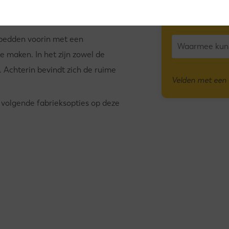
CONTACT
KNAUS SP
e showroom bij Bruggink.
bedden voorin met een
e maken. In het zijn zowel de
. Achterin bevindt zich de ruime
Velden met een * 
volgende fabrieksopties op deze