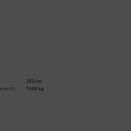
232 cm
gewicht
1.168 kg