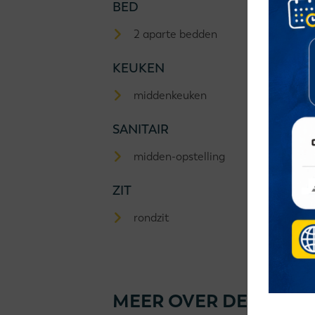
BED
2 aparte bedden
KEUKEN
middenkeuken
SANITAIR
midden-opstelling
ZIT
rondzit
MEER OVER DEZE KNA