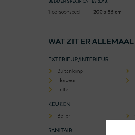
BEDDEN SPECIFICATIES (LXB)
1-persoonsbed
200 x 86 cm
WAT ZIT ER ALLEMAAL
EXTERIEUR/INTERIEUR
Buitenlamp
Hordeur
Luifel
KEUKEN
Boiler
SANITAIR