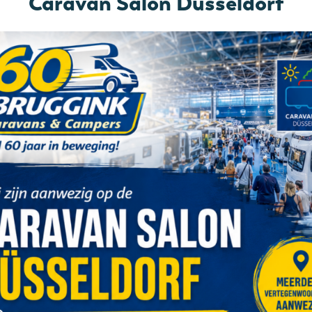
Caravan Salon Düsseldorf
Schoonwatertank (vast)
Toilet/Wasruimte
Reservewiel-beugel
Serviceluik
Ringverwarming
Ultraheat
PORT 500 EU INGEDEELD