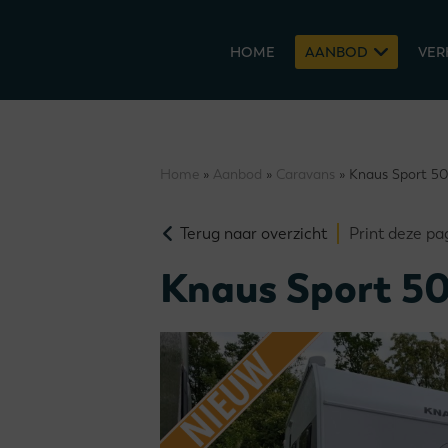
HOME
AANBOD
VER
Home
»
Aanbod
»
Caravans
» Knaus Sport 5
Terug naar overzicht
Print deze pa
Knaus Sport 5