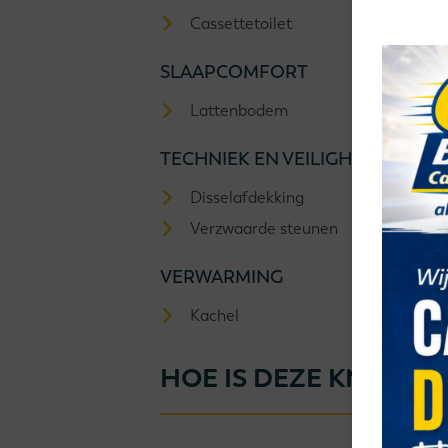
Cassettetoilet
SLAAPCOMFORT
Lattenbodem
TECHNIEK EN VEILIGHEID
Disselafdekking
Verzwaarde steunen
VERWARMING
Kachel
HOE IS DEZE KNAUS S