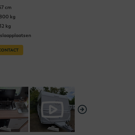
57 cm
.800 kg
32 kg
 slaapplaatsen
CONTACT