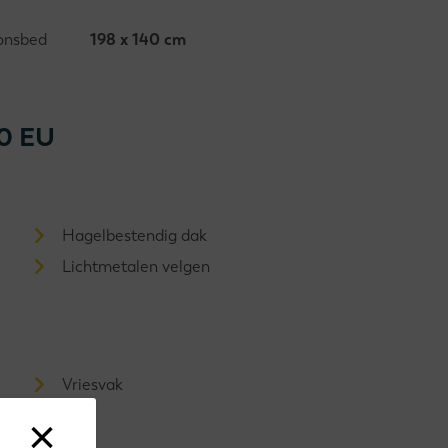
onsbed
198 x 140 cm
0 EU
Hagelbestendig dak
Lichtmetalen velgen
Vriesvak
×