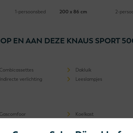
1-persoonsbed
200 x 86 cm
2-perso
 OP EN AAN DEZE KNAUS SPORT 50
Combicassettes
Dakluik
Indirecte verlichting
Leeslampjes
Gascomfoor
Koelkast