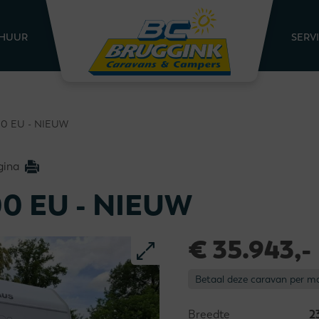
HUUR
SERV
00 EU - NIEUW
gina
00 EU - NIEUW
€ 35.943,-
Betaal deze caravan per 
Breedte
2